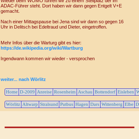
Wieder beim WOMO fuhren wir zu einem Stellplatz der im
ADAC-Führer steht. Dort haben wir dann gegen Entgelt V+E
gemacht.
Nach einer Mittagspause bei Jena sind wir dann so gegen 16
Uhr in Delitsch bei Edeltraud und Dieter, eingetroffen.
Mehr Infos über die Warturg gibt es hier:
https://de.wikipedia.org/wiki/Wartburg
Irgendwann kommen wir wieder - versprochen
weiter... nach Wörlitz
Home
D-2009
Anreise
Rosenheim
Aschau
Bottendorf
Eisleben
W
Wörlitz
Altwarp
Stralsund
Putbus
Hagen
Dars
Wittenberg
Elbe
D