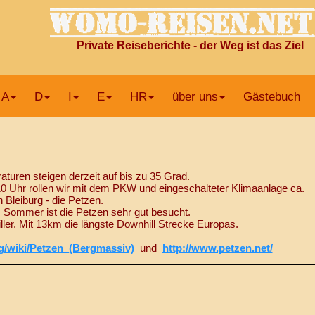
Private Reiseberichte - der Weg ist das Ziel
A
D
I
E
HR
über uns
Gästebuch
turen steigen derzeit auf bis zu 35 Grad.
10 Uhr rollen wir mit dem PKW und eingeschalteter Klimaanlage ca.
Bleiburg - die Petzen.
im Sommer ist die Petzen sehr gut besucht.
ller. Mit 13km die längste Downhill Strecke Europas.
rg/wiki/Petzen_(Bergmassiv)
und
http://www.petzen.net/